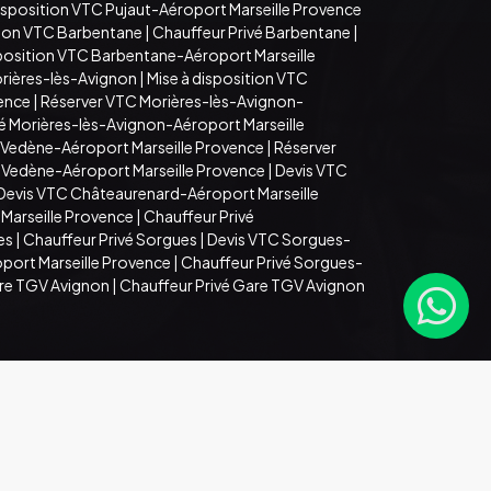
disposition VTC Pujaut-Aéroport Marseille Provence
tion VTC Barbentane
|
Chauffeur Privé Barbentane
|
sposition VTC Barbentane-Aéroport Marseille
rières-lès-Avignon
|
Mise à disposition VTC
vence
|
Réserver VTC Morières-lès-Avignon-
é Morières-lès-Avignon-Aéroport Marseille
 Vedène-Aéroport Marseille Provence
|
Réserver
é Vedène-Aéroport Marseille Provence
|
Devis VTC
Devis VTC Châteaurenard-Aéroport Marseille
Marseille Provence
|
Chauffeur Privé
es
|
Chauffeur Privé Sorgues
|
Devis VTC Sorgues-
port Marseille Provence
|
Chauffeur Privé Sorgues-
are TGV Avignon
|
Chauffeur Privé Gare TGV Avignon
Mentions légales
Espace Pro