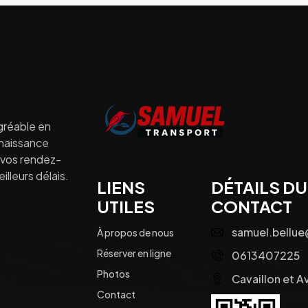
gréable en
nnaissance
à vos rendez-
lleurs délais.
LIENS
DÉTAILS DU
UTILES
CONTACT
samuel.bellu
À propos de nous
Réserver en ligne
0613407225
Photos
Cavaillon et A
Contact