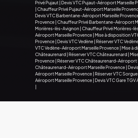
Privé Pujaut
|
Devis VTC Pujaut-Aéroport Marseille 
|
Chauffeur Privé Pujaut-Aéroport Marseille Proven
Devis VTC Barbentane-Aéroport Marseille Provenc
Provence
|
Chauffeur Privé Barbentane-Aéroport M
Morières-lès-Avignon
|
Chauffeur Privé Morières-l
Aéroport Marseille Provence
|
Mise à disposition V
Provence
|
Devis VTC Vedène
|
Réserver VTC Vedèn
VTC Vedène-Aéroport Marseille Provence
|
Mise à 
Châteaurenard
|
Réserver VTC Châteaurenard
|
Mis
Provence
|
Réserver VTC Châteaurenard-Aéroport M
Châteaurenard-Aéroport Marseille Provence
|
Devi
Aéroport Marseille Provence
|
Réserver VTC Sorgue
Aéroport Marseille Provence
|
Devis VTC Gare TGV 
|
© Copyright © (S3) 2021- 2026 Samuel Transport .T