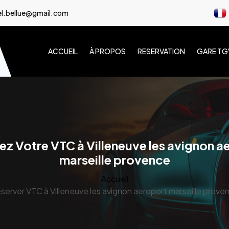
l.bellue@gmail.com
ACCUEIL
À PROPOS
RESERVATION
GARE TG
ez Votre VTC à Villeneuve les avignon a
marseille provence
Accueil
server VTC à Villeneuve les avignon aeroport marseille prove