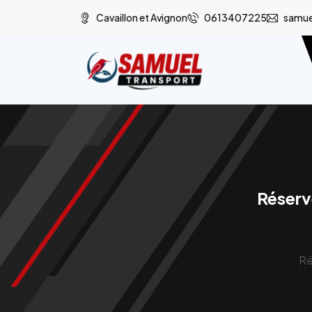
Cavaillon et Avignon
0613407225
samue
Réserv
Ré