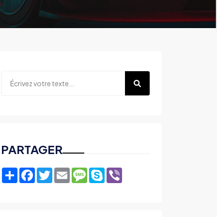
PARTAGER
Share
Facebook
Twitter
Email
Message
Skype
Viber