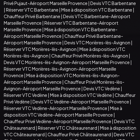
Privé Pujaut-Aéroport Marseille Provence
|
Devis VTC Barbentane
|
Réserver VTC Barbentane
|
Mise à disposition VTC Barbentane
|
Chauffeur Privé Barbentane
|
Devis VTC Barbentane-Aéroport
Marseille Provence
|
Réserver VTC Barbentane-Aéroport
Marseille Provence
|
Mise à disposition VTC Barbentane-
Aéroport Marseille Provence
|
Chauffeur Privé Barbentane-
Aéroport Marseille Provence
|
Devis VTC Morières-lès-Avignon
|
Réserver VTC Morières-lès-Avignon
|
Mise à disposition VTC
Morières-lès-Avignon
|
Chauffeur Privé Morières-lès-Avignon
|
Devis VTC Morières-lès-Avignon-Aéroport Marseille Provence
|
Réserver VTC Morières-lès-Avignon-Aéroport Marseille
Provence
|
Mise à disposition VTC Morières-lès-Avignon-
Aéroport Marseille Provence
|
Chauffeur Privé Morières-lès-
Avignon-Aéroport Marseille Provence
|
Devis VTC Vedène
|
Réserver VTC Vedène
|
Mise à disposition VTC Vedène
|
Chauffeur
Privé Vedène
|
Devis VTC Vedène-Aéroport Marseille Provence
|
Réserver VTC Vedène-Aéroport Marseille Provence
|
Mise à
disposition VTC Vedène-Aéroport Marseille Provence
|
Chauffeur Privé Vedène-Aéroport Marseille Provence
|
Devis VTC
Châteaurenard
|
Réserver VTC Châteaurenard
|
Mise à disposition
VTC Châteaurenard
|
Chauffeur Privé Châteaurenard
|
Devis VTC