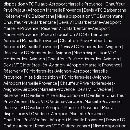
disposition VTC Pujaut-Aéroport Marseille Provence
|
Chauffeur
Privé Pujaut-Aéroport Marseille Provence
|
Devis VTC Barbentane
|
Réserver VTC Barbentane
|
Mise à disposition VTC Barbentane
|
Chauffeur Privé Barbentane
|
Devis VTC Barbentane-Aéroport
Marseille Provence
|
Réserver VTC Barbentane-Aéroport
Marseille Provence
|
Mise à disposition VTC Barbentane-
Aéroport Marseille Provence
|
Chauffeur Privé Barbentane-
Aéroport Marseille Provence
|
Devis VTC Morières-lès-Avignon
|
Réserver VTC Morières-lès-Avignon
|
Mise à disposition VTC
Morières-lès-Avignon
|
Chauffeur Privé Morières-lès-Avignon
|
Devis VTC Morières-lès-Avignon-Aéroport Marseille Provence
|
Réserver VTC Morières-lès-Avignon-Aéroport Marseille
Provence
|
Mise à disposition VTC Morières-lès-Avignon-
Aéroport Marseille Provence
|
Chauffeur Privé Morières-lès-
Avignon-Aéroport Marseille Provence
|
Devis VTC Vedène
|
Réserver VTC Vedène
|
Mise à disposition VTC Vedène
|
Chauffeur
Privé Vedène
|
Devis VTC Vedène-Aéroport Marseille Provence
|
Réserver VTC Vedène-Aéroport Marseille Provence
|
Mise à
disposition VTC Vedène-Aéroport Marseille Provence
|
Chauffeur Privé Vedène-Aéroport Marseille Provence
|
Devis VTC
Châteaurenard
|
Réserver VTC Châteaurenard
|
Mise à disposition