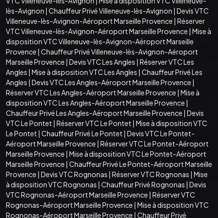
VTC Villeneuve-lès-Avignon
|
Mise à disposition VTC Villeneuve-
lès-Avignon
|
Chauffeur Privé Villeneuve-lès-Avignon
|
Devis VTC
Villeneuve-lès-Avignon-Aéroport Marseille Provence
|
Réserver
VTC Villeneuve-lès-Avignon-Aéroport Marseille Provence
|
Mise à
disposition VTC Villeneuve-lès-Avignon-Aéroport Marseille
Provence
|
Chauffeur Privé Villeneuve-lès-Avignon-Aéroport
Marseille Provence
|
Devis VTC Les Angles
|
Réserver VTC Les
Angles
|
Mise à disposition VTC Les Angles
|
Chauffeur Privé Les
Angles
|
Devis VTC Les Angles-Aéroport Marseille Provence
|
Réserver VTC Les Angles-Aéroport Marseille Provence
|
Mise à
disposition VTC Les Angles-Aéroport Marseille Provence
|
Chauffeur Privé Les Angles-Aéroport Marseille Provence
|
Devis
VTC Le Pontet
|
Réserver VTC Le Pontet
|
Mise à disposition VTC
Le Pontet
|
Chauffeur Privé Le Pontet
|
Devis VTC Le Pontet-
Aéroport Marseille Provence
|
Réserver VTC Le Pontet-Aéroport
Marseille Provence
|
Mise à disposition VTC Le Pontet-Aéroport
Marseille Provence
|
Chauffeur Privé Le Pontet-Aéroport Marseille
Provence
|
Devis VTC Rognonas
|
Réserver VTC Rognonas
|
Mise
à disposition VTC Rognonas
|
Chauffeur Privé Rognonas
|
Devis
VTC Rognonas-Aéroport Marseille Provence
|
Réserver VTC
Rognonas-Aéroport Marseille Provence
|
Mise à disposition VTC
Rognonas-Aéroport Marseille Provence
|
Chauffeur Privé