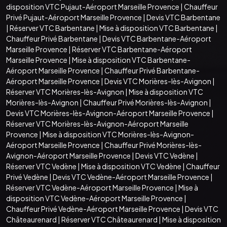
disposition VTC Pujaut-Aéroport Marseille Provence
|
Chauffeur
Privé Pujaut-Aéroport Marseille Provence
|
Devis VTC Barbentane
|
Réserver VTC Barbentane
|
Mise à disposition VTC Barbentane
|
Chauffeur Privé Barbentane
|
Devis VTC Barbentane-Aéroport
Marseille Provence
|
Réserver VTC Barbentane-Aéroport
Marseille Provence
|
Mise à disposition VTC Barbentane-
Aéroport Marseille Provence
|
Chauffeur Privé Barbentane-
Aéroport Marseille Provence
|
Devis VTC Morières-lès-Avignon
|
Réserver VTC Morières-lès-Avignon
|
Mise à disposition VTC
Morières-lès-Avignon
|
Chauffeur Privé Morières-lès-Avignon
|
Devis VTC Morières-lès-Avignon-Aéroport Marseille Provence
|
Réserver VTC Morières-lès-Avignon-Aéroport Marseille
Provence
|
Mise à disposition VTC Morières-lès-Avignon-
Aéroport Marseille Provence
|
Chauffeur Privé Morières-lès-
Avignon-Aéroport Marseille Provence
|
Devis VTC Vedène
|
Réserver VTC Vedène
|
Mise à disposition VTC Vedène
|
Chauffeur
Privé Vedène
|
Devis VTC Vedène-Aéroport Marseille Provence
|
Réserver VTC Vedène-Aéroport Marseille Provence
|
Mise à
disposition VTC Vedène-Aéroport Marseille Provence
|
Chauffeur Privé Vedène-Aéroport Marseille Provence
|
Devis VTC
Châteaurenard
|
Réserver VTC Châteaurenard
|
Mise à disposition