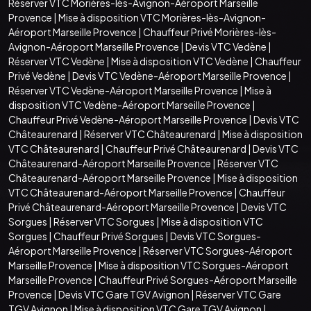
Réserver VTC Morières-lès-Avignon-Aéroport Marseille
Provence
|
Mise à disposition VTC Morières-lès-Avignon-
Aéroport Marseille Provence
|
Chauffeur Privé Morières-lès-
Avignon-Aéroport Marseille Provence
|
Devis VTC Vedène
|
Réserver VTC Vedène
|
Mise à disposition VTC Vedène
|
Chauffeur
Privé Vedène
|
Devis VTC Vedène-Aéroport Marseille Provence
|
Réserver VTC Vedène-Aéroport Marseille Provence
|
Mise à
disposition VTC Vedène-Aéroport Marseille Provence
|
Chauffeur Privé Vedène-Aéroport Marseille Provence
|
Devis VTC
Châteaurenard
|
Réserver VTC Châteaurenard
|
Mise à disposition
VTC Châteaurenard
|
Chauffeur Privé Châteaurenard
|
Devis VTC
Châteaurenard-Aéroport Marseille Provence
|
Réserver VTC
Châteaurenard-Aéroport Marseille Provence
|
Mise à disposition
VTC Châteaurenard-Aéroport Marseille Provence
|
Chauffeur
Privé Châteaurenard-Aéroport Marseille Provence
|
Devis VTC
Sorgues
|
Réserver VTC Sorgues
|
Mise à disposition VTC
Sorgues
|
Chauffeur Privé Sorgues
|
Devis VTC Sorgues-
Aéroport Marseille Provence
|
Réserver VTC Sorgues-Aéroport
Marseille Provence
|
Mise à disposition VTC Sorgues-Aéroport
Marseille Provence
|
Chauffeur Privé Sorgues-Aéroport Marseille
Provence
|
Devis VTC Gare TGV Avignon
|
Réserver VTC Gare
TGV Avignon
|
Mise à disposition VTC Gare TGV Avignon
|