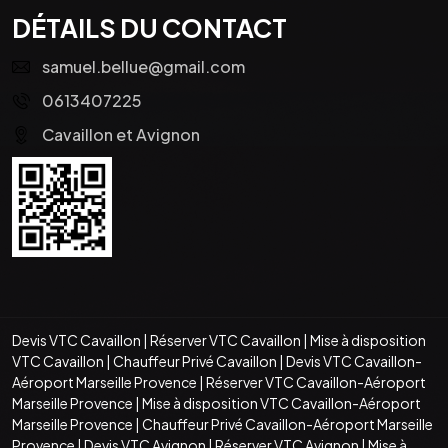
DÉTAILS DU CONTACT
samuel.bellue@gmail.com
0613407225
Cavaillon et Avignon
Devis VTC Cavaillon
|
Réserver VTC Cavaillon
|
Mise à disposition
VTC Cavaillon
|
Chauffeur Privé Cavaillon
|
Devis VTC Cavaillon-
Aéroport Marseille Provence
|
Réserver VTC Cavaillon-Aéroport
Marseille Provence
|
Mise à disposition VTC Cavaillon-Aéroport
Marseille Provence
|
Chauffeur Privé Cavaillon-Aéroport Marseille
Provence
|
Devis VTC Avignon
|
Réserver VTC Avignon
|
Mise à