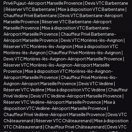
Privé Pujaut-Aéroport Marseille Provence
|
Devis VTC Barbentane
|
Réserver VTC Barbentane
|
Mise à disposition VTC Barbentane
|
Chauffeur Privé Barbentane
|
Devis VTC Barbentane-Aéroport
Marseille Provence
|
Réserver VTC Barbentane-Aéroport
Marseille Provence
|
Mise à disposition VTC Barbentane-
Aéroport Marseille Provence
|
Chauffeur Privé Barbentane-
Aéroport Marseille Provence
|
Devis VTC Morières-lès-Avignon
|
Réserver VTC Morières-lès-Avignon
|
Mise à disposition VTC
Morières-lès-Avignon
|
Chauffeur Privé Morières-lès-Avignon
|
Devis VTC Morières-lès-Avignon-Aéroport Marseille Provence
|
Réserver VTC Morières-lès-Avignon-Aéroport Marseille
Provence
|
Mise à disposition VTC Morières-lès-Avignon-
Aéroport Marseille Provence
|
Chauffeur Privé Morières-lès-
Avignon-Aéroport Marseille Provence
|
Devis VTC Vedène
|
Réserver VTC Vedène
|
Mise à disposition VTC Vedène
|
Chauffeur
Privé Vedène
|
Devis VTC Vedène-Aéroport Marseille Provence
|
Réserver VTC Vedène-Aéroport Marseille Provence
|
Mise à
disposition VTC Vedène-Aéroport Marseille Provence
|
Chauffeur Privé Vedène-Aéroport Marseille Provence
|
Devis VTC
Châteaurenard
|
Réserver VTC Châteaurenard
|
Mise à disposition
VTC Châteaurenard
|
Chauffeur Privé Châteaurenard
|
Devis VTC