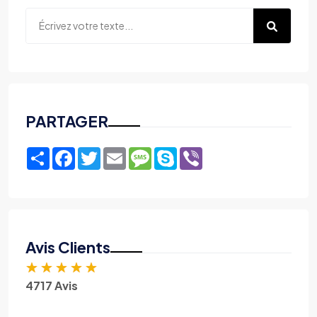
PARTAGER
Share
Facebook
Twitter
Email
Message
Skype
Viber
Avis Clients
★
★
★
★
★
4717 Avis