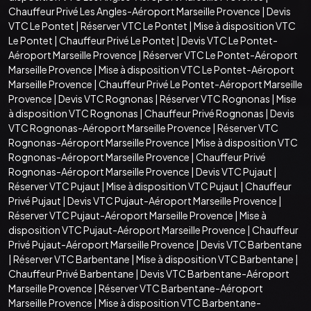
Chauffeur Privé Les Angles-Aéroport Marseille Provence
|
Devis
VTC Le Pontet
|
Réserver VTC Le Pontet
|
Mise à disposition VTC
Le Pontet
|
Chauffeur Privé Le Pontet
|
Devis VTC Le Pontet-
Aéroport Marseille Provence
|
Réserver VTC Le Pontet-Aéroport
Marseille Provence
|
Mise à disposition VTC Le Pontet-Aéroport
Marseille Provence
|
Chauffeur Privé Le Pontet-Aéroport Marseille
Provence
|
Devis VTC Rognonas
|
Réserver VTC Rognonas
|
Mise
à disposition VTC Rognonas
|
Chauffeur Privé Rognonas
|
Devis
VTC Rognonas-Aéroport Marseille Provence
|
Réserver VTC
Rognonas-Aéroport Marseille Provence
|
Mise à disposition VTC
Rognonas-Aéroport Marseille Provence
|
Chauffeur Privé
Rognonas-Aéroport Marseille Provence
|
Devis VTC Pujaut
|
Réserver VTC Pujaut
|
Mise à disposition VTC Pujaut
|
Chauffeur
Privé Pujaut
|
Devis VTC Pujaut-Aéroport Marseille Provence
|
Réserver VTC Pujaut-Aéroport Marseille Provence
|
Mise à
disposition VTC Pujaut-Aéroport Marseille Provence
|
Chauffeur
Privé Pujaut-Aéroport Marseille Provence
|
Devis VTC Barbentane
|
Réserver VTC Barbentane
|
Mise à disposition VTC Barbentane
|
Chauffeur Privé Barbentane
|
Devis VTC Barbentane-Aéroport
Marseille Provence
|
Réserver VTC Barbentane-Aéroport
Marseille Provence
|
Mise à disposition VTC Barbentane-