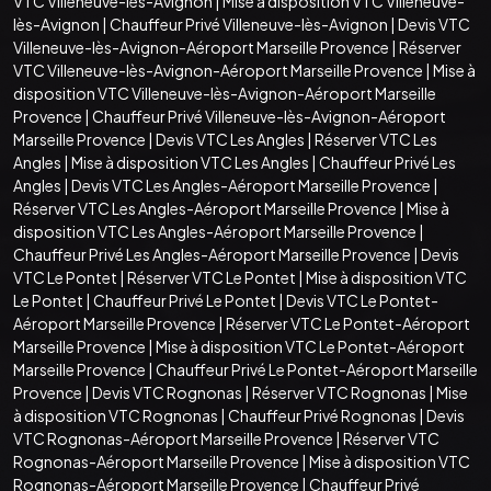
VTC Villeneuve-lès-Avignon
|
Mise à disposition VTC Villeneuve-
lès-Avignon
|
Chauffeur Privé Villeneuve-lès-Avignon
|
Devis VTC
Villeneuve-lès-Avignon-Aéroport Marseille Provence
|
Réserver
VTC Villeneuve-lès-Avignon-Aéroport Marseille Provence
|
Mise à
disposition VTC Villeneuve-lès-Avignon-Aéroport Marseille
Provence
|
Chauffeur Privé Villeneuve-lès-Avignon-Aéroport
Marseille Provence
|
Devis VTC Les Angles
|
Réserver VTC Les
Angles
|
Mise à disposition VTC Les Angles
|
Chauffeur Privé Les
Angles
|
Devis VTC Les Angles-Aéroport Marseille Provence
|
Réserver VTC Les Angles-Aéroport Marseille Provence
|
Mise à
disposition VTC Les Angles-Aéroport Marseille Provence
|
Chauffeur Privé Les Angles-Aéroport Marseille Provence
|
Devis
VTC Le Pontet
|
Réserver VTC Le Pontet
|
Mise à disposition VTC
Le Pontet
|
Chauffeur Privé Le Pontet
|
Devis VTC Le Pontet-
Aéroport Marseille Provence
|
Réserver VTC Le Pontet-Aéroport
Marseille Provence
|
Mise à disposition VTC Le Pontet-Aéroport
Marseille Provence
|
Chauffeur Privé Le Pontet-Aéroport Marseille
Provence
|
Devis VTC Rognonas
|
Réserver VTC Rognonas
|
Mise
à disposition VTC Rognonas
|
Chauffeur Privé Rognonas
|
Devis
VTC Rognonas-Aéroport Marseille Provence
|
Réserver VTC
Rognonas-Aéroport Marseille Provence
|
Mise à disposition VTC
Rognonas-Aéroport Marseille Provence
|
Chauffeur Privé