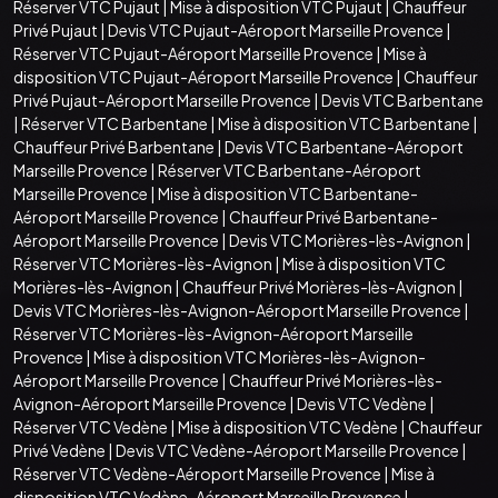
Réserver VTC Pujaut
|
Mise à disposition VTC Pujaut
|
Chauffeur
Privé Pujaut
|
Devis VTC Pujaut-Aéroport Marseille Provence
|
Réserver VTC Pujaut-Aéroport Marseille Provence
|
Mise à
disposition VTC Pujaut-Aéroport Marseille Provence
|
Chauffeur
Privé Pujaut-Aéroport Marseille Provence
|
Devis VTC Barbentane
|
Réserver VTC Barbentane
|
Mise à disposition VTC Barbentane
|
Chauffeur Privé Barbentane
|
Devis VTC Barbentane-Aéroport
Marseille Provence
|
Réserver VTC Barbentane-Aéroport
Marseille Provence
|
Mise à disposition VTC Barbentane-
Aéroport Marseille Provence
|
Chauffeur Privé Barbentane-
Aéroport Marseille Provence
|
Devis VTC Morières-lès-Avignon
|
Réserver VTC Morières-lès-Avignon
|
Mise à disposition VTC
Morières-lès-Avignon
|
Chauffeur Privé Morières-lès-Avignon
|
Devis VTC Morières-lès-Avignon-Aéroport Marseille Provence
|
Réserver VTC Morières-lès-Avignon-Aéroport Marseille
Provence
|
Mise à disposition VTC Morières-lès-Avignon-
Aéroport Marseille Provence
|
Chauffeur Privé Morières-lès-
Avignon-Aéroport Marseille Provence
|
Devis VTC Vedène
|
Réserver VTC Vedène
|
Mise à disposition VTC Vedène
|
Chauffeur
Privé Vedène
|
Devis VTC Vedène-Aéroport Marseille Provence
|
Réserver VTC Vedène-Aéroport Marseille Provence
|
Mise à
disposition VTC Vedène-Aéroport Marseille Provence
|